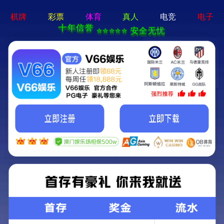
工程案例
沧州渤海新区过街天桥