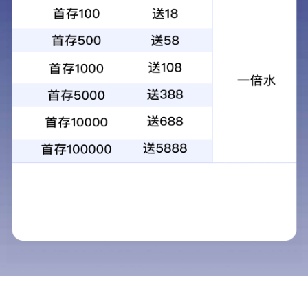
内容介绍
首页
过街天桥观赏性于实用性兼具。主桥跨越城市主干路沧海路，已
企业概况
成为新区一道亮丽的风景线
新闻中心
相关工程案例
服务领域
禹州市人行风雨廊桥工程
永川
赤城县白河综合治理工程汤泉河人行桥；
晋江世
施甸县契丹文化广场景观桥
阜城
广仁大街过街天桥
禹州
工程案例
行唐启明大桥、龙兴大桥、朝阳大桥