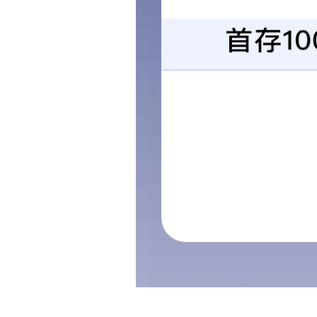
内容介绍
工程勘察资质证书
工程勘察专业类（工程测量）甲级
上一页
没有了!